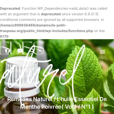
Skip
to
Deprecated
: Function WP_Dependencies->add_data() was called
content
with an argument that is
deprecated
since version 6.9.0! IE
conditional comments are ignored by all supported browsers. in
/home/u999936469/domains/le-petit-
troupeau.org/public_html/wp-includes/functions.php
on line
6170
F
Y
Search
a
o
Men
c
u
e
t
b
u
o
b
o
e
k
Remèdes Naturel / L’huile Essentiel De
Menthe Poivrée( Vol.1 / N°1 )